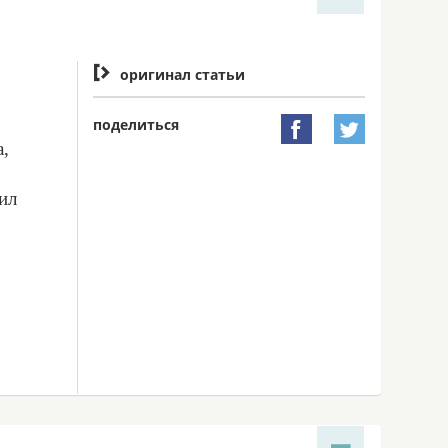

оригинал статьи
поделиться


а,
ил