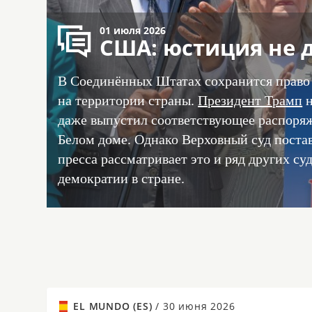
01 июля 2026
США: юстиция не 
В Соединённых Штатах сохранится право 
на территории страны.
Президент Трамп
н
даже выпустил соответствующее распоряже
Белом доме. Однако Верховный суд постав
пресса рассматривает это и ряд других с
демократии в стране.
EL MUNDO (ES)
/
30 июня 2026