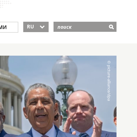
RU
МИ
