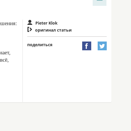
ешения:
Pieter Klok

оригинал статьи
поделиться


нает,
всё,