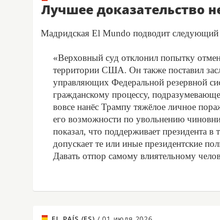
Лучшее доказательство н
Мадридская El Mundo подводит следующий 
«Верховный суд отклонил попытку отмени
территории США. Он также поставил зас
управляющих Федеральной резервной сис
гражданскому процессу, подразумевающе
вовсе нанёс Трампу тяжёлое личное пора
его возможности по увольнению чиновник
показал, что поддерживает президента в т
допускает те или иные президентские пол
Давать отпор самому влиятельному челове
EL PAÍS (ES)
/
01 июля 2026