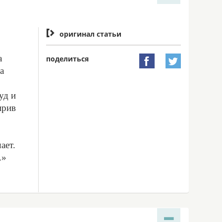

оригинал статьи
а
поделиться


а
уд и
ирив
ает.
.»