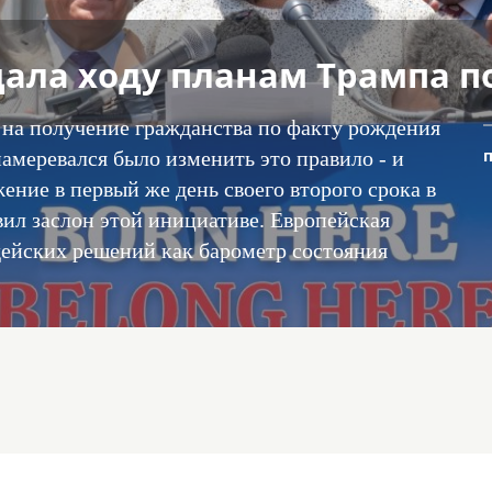
дала ходу планам Трампа п
на получение гражданства по факту рождения
амеревался было изменить это правило - и
ние в первый же день своего второго срока в
ил заслон этой инициативе. Европейская
удейских решений как барометр состояния