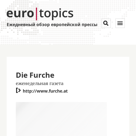
Toggle


Ежедневный обзор европейской прессы
navigat
Die Furche
еженедельная газета

http://www.furche.at