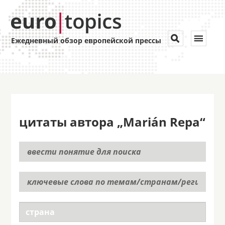
Toggle


Ежедневный обзор европейской прессы
navigat
цитаты автора „Marián Repa“