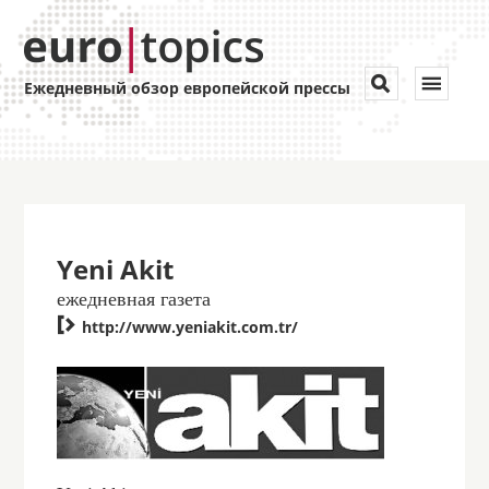
Toggle


Ежедневный обзор европейской прессы
navigat
Yeni Akit
ежедневная газета

http://www.yeniakit.com.tr/