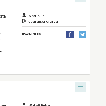
зить
Martin Ehl

оригинал статьи
поделиться
е


х
м,
ряет
Walerij Pekar