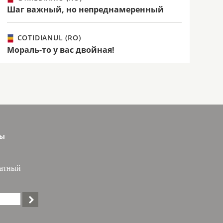
Шаг важный, но непреднамеренный
COTIDIANUL (RO)
Мораль-то у вас двойная!
сы
латный
