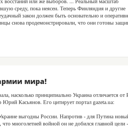
х восстаний или же выборов. ... Реальный масштаб
вшую среду, пока неясен. Теперь Финляндия и другие
неудачный закон должен быть основательно и оператив
аинцы снова продемонстрировали, что они готовы защ
армии мира!
зала, насколько принципиально Украина отличается от 
ер Юрий Касьянов. Его цитирует портал gazeta.ua:
Украине выгодны России. Напротив - для Путина новы
, что многолетней войной он не добился главной цели -