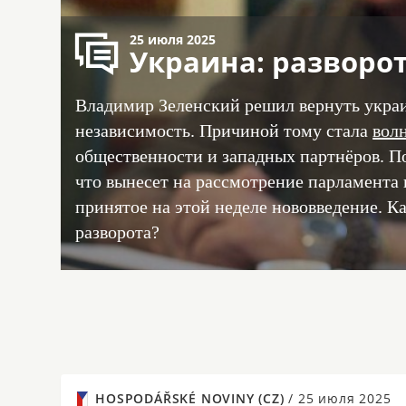
25 июля 2025
Украина: разворо
Владимир Зеленский решил вернуть укра
независимость. Причиной тому стала
вол
общественности и западных партнёров. По 
что вынесет на рассмотрение парламента
принятое на этой неделе нововведение. К
разворота?
HOSPODÁŘSKÉ NOVINY (CZ)
/
25 июля 2025