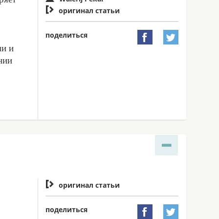

оригинал статьи
поделиться


ми и
нии

оригинал статьи
поделиться

