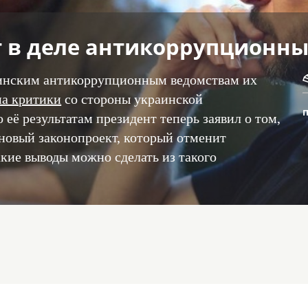
т в деле антикоррупционн
инским антикоррупционным ведомствам их
на критики
со стороны украинской
её результатам президент теперь заявил о том,
 новый законопроект, который отменит
акие выводы можно сделать из такого