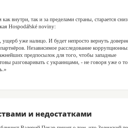
как внутри, так и за пределами страны, старается сни
кая Hospodářské noviny:
 ущерб уже налицо. И будет непросто вернуть довери
х партнёров. Независимое расследование коррупционны
важнейших предпосылок для того, чтобы западные
овы разговаривать с украинцами, - не говоря уже о то
ь.»
ствами и недостатками
ублицист Валерий Пекар пишет о том, что Зеленский те