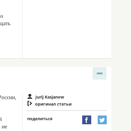
но
ищать
России,
Jurij Kasjanow

оригинал статьи
поделиться
й


 не