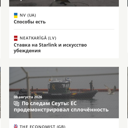
NV (UA)
Способы есть
NEATKARĪGĀ (LV)
Ставка на Starlink и искусство
убеждения
06 августа 2026
По следам Сеуты: ЕС
продемонстрировал сплочённость
THE ECONOMIST (GB)