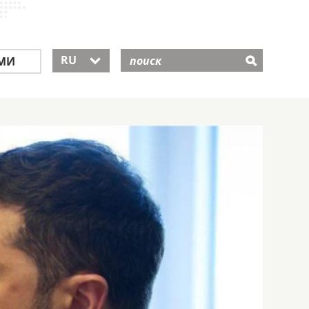
RU
МИ
