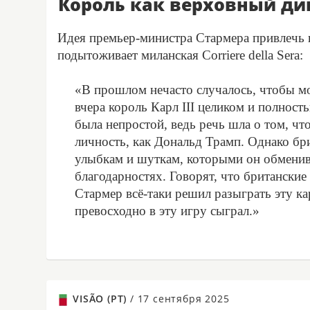
Король как верховный д
Идея премьер-министра Стармера привлечь к 
подытоживает миланская Corriere della Sera:
«В прошлом нечасто случалось, чтобы мо
вчера король Карл III целиком и полност
была непростой, ведь речь шла о том, ч
личность, как Дональд Трамп. Однако бри
улыбкам и шуткам, которыми он обменива
благодарностях. Говорят, что британские
Стармер всё-таки решил разыграть эту карт
превосходно в эту игру сыграл.»
VISÃO (PT)
/
17 сентября 2025