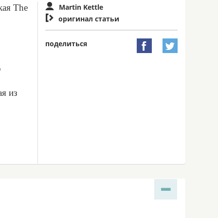
кая The
Martin Kettle

оригинал статьи
поделиться


о
ая из