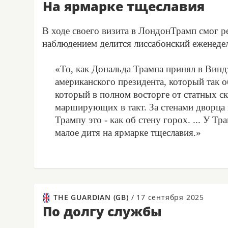
На ярмарке тщеславия
В ходе своего визита в ЛондонТрамп смог ре
наблюдением делится лиссабонский еженедел
«То, как Дональда Трампа принял в Виндз
американского президента, который так 
который в полном восторге от статных ск
марширующих в такт. За стенами дворца н
Трампу это - как об стену горох. ... У Т
малое дитя на ярмарке тщеславия.»
THE GUARDIAN (GB)
/
17 сентября 2025
По долгу службы