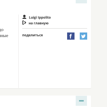
Luigi Ippolito

на главную
до
поделиться
нные

