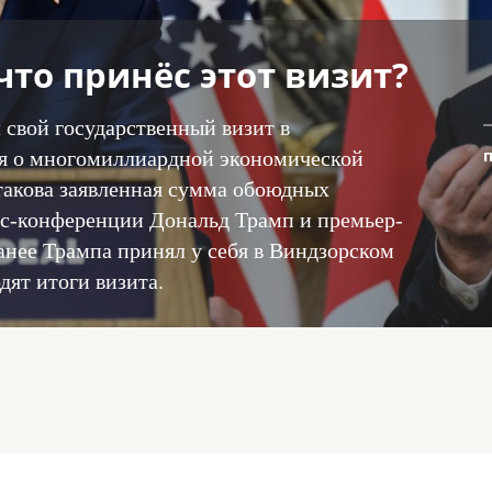
что принёс этот визит?
свой государственный визит в
я о многомиллиардной экономической
 такова заявленная сумма обоюдных
есс-конференции Дональд Трамп и премьер-
нее Трампа принял у себя в Виндзорском
дят итоги визита.