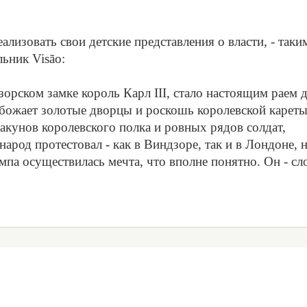
ализовать свои детские представления о власти, - таки
ьник Visão:
орском замке король Карл III, стало настоящим раем 
обожает золотые дворцы и роскошь королевской кареты
акунов королевского полка и ровных рядов солдат,
арод протестовал - как в Виндзоре, так и в Лондоне, 
рампа осуществилась мечта, что вполне понятно. Он - сл