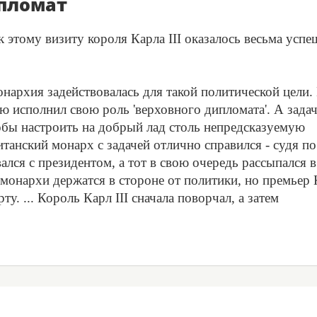
ипломат
этому визиту короля Карла III оказалось весьма успе
нархия задействовалась для такой политической цели.
ью исполнил свою роль 'верховного дипломата'. А зада
тобы настроить на добрый лад столь непредсказуемую
танский монарх с задачей отлично справился - судя по
лся с президентом, а тот в свою очередь рассыпался в
 монархи держатся в стороне от политики, но премьер
у. ... Король Карл III сначала поворчал, а затем