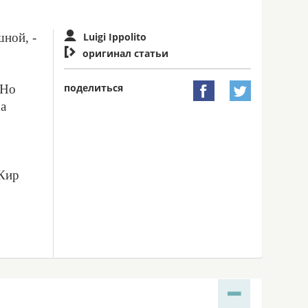
шной, -
Luigi Ippolito

оригинал статьи
поделиться
 Но


ча
 Кир