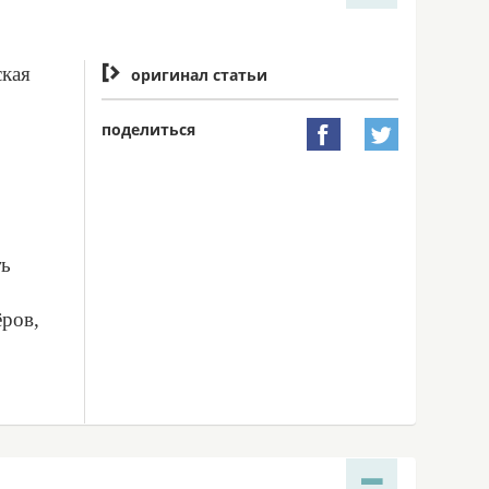
ская

оригинал статьи
поделиться


ть
ёров,