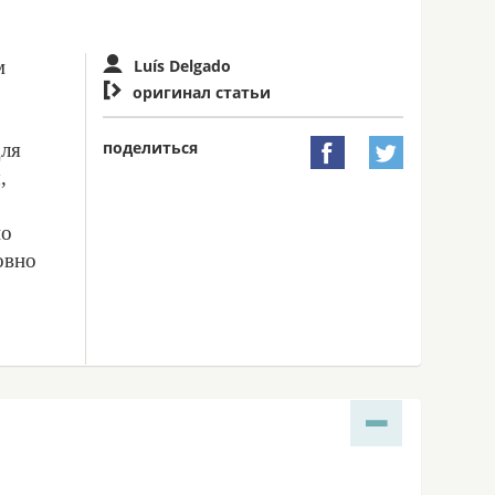
м
Luís Delgado

оригинал статьи
поделиться
для


,
но
овно