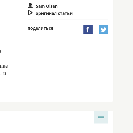
Sam Olsen

оригинал статьи
поделиться


а
гике
, и