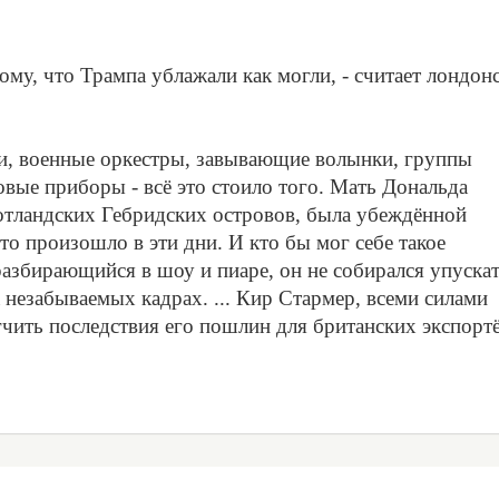
тому, что Трампа ублажали как могли, - считает лондон
и, военные оркестры, завывающие волынки, группы
овые приборы - всё это стоило того. Мать Дональда
тландских Гебридских островов, была убеждённой
что произошло в эти дни. И кто бы мог себе такое
разбирающийся в шоу и пиаре, он не собирался упуска
 незабываемых кадрах. ... Кир Стармер, всеми силами
чить последствия его пошлин для британских экспорт
5