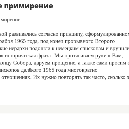
е примирение
имирение:
ной развивались согласно принципу, сформулированно
ноября 1965 года, под конец прорывного Второго
ские иерархи подошли к немецким епископам и вручил
я историческая фраза: 'Мы протягиваем руки к Вам,
концу Собора, даруем прощение, а также сами просим 
епископов далёкого 1965 года многократно
 отношениях. Их нужно повторять так часто, сколько 