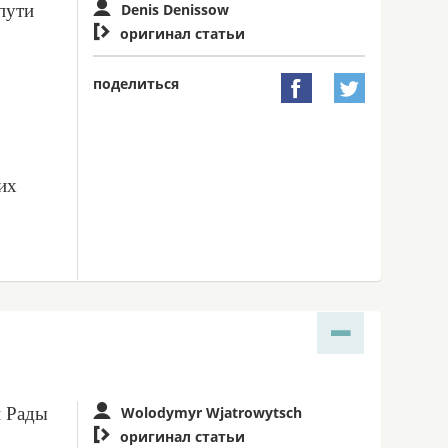
пути
Denis Denissow

оригинал статьи
поделиться


их
й Рады
Wolodymyr Wjatrowytsch

оригинал статьи