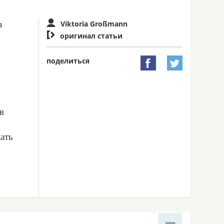
а
Viktoria Großmann

оригинал статьи
поделиться


в
ать