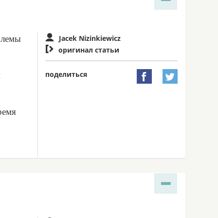
блемы
Jacek Nizinkiewicz

оригинал статьи
поделиться
и


ремя