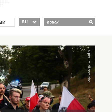
RU
МИ
