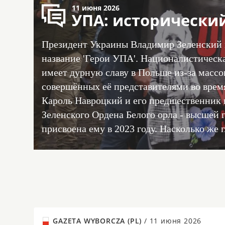
11 июня 2026
УПА: исторически
Президент Украины Владимир Зеленский 
название 'Герои УПА'. Националистическа
имеет дурную славу в Польше из-за массо
совершённых её представителями во вре
Кароль Навроцкий и его предшественник 
Зеленского Ордена Белого орла - высшей 
присвоена ему в 2023 году. Насколько же
GAZETA WYBORCZA (PL)
/
11 июня 2026