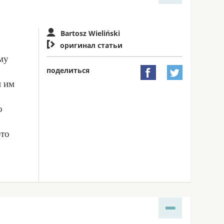
Bartosz Wieliński

оригинал статьи
му
поделиться


и им
о
это