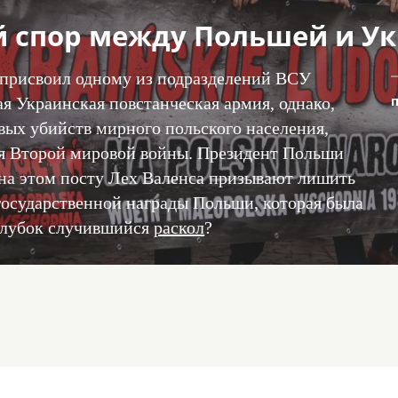
й спор между Польшей и У
присвоил одному из подразделений ВСУ
я Украинская повстанческая армия, однако,
вых убийств мирного польского населения,
мя Второй мировой войны. Президент Польши
на этом посту Лех Валенса призывают лишить
государственной награды Польши, которая была
 глубок случившийся
раскол
?