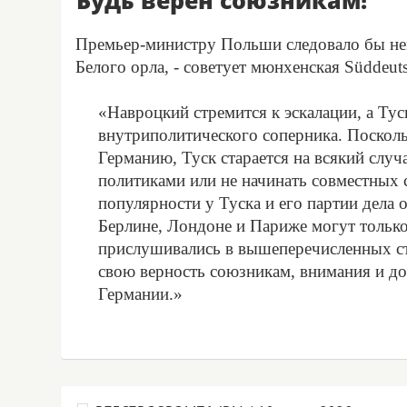
Будь верен союзникам!
Премьер-министру Польши следовало бы не
Белого орла, - советует мюнхенская Süddeuts
«Навроцкий стремится к эскалации, а Тус
внутриполитического соперника. Поскол
Германию, Туск старается на всякий случ
политиками или не начинать совместных
популярности у Туска и его партии дела о
Берлине, Лондоне и Париже могут только
прислушивались в вышеперечисленных сто
свою верность союзникам, внимания и дов
Германии.»