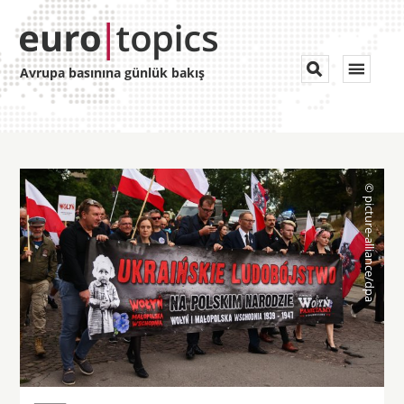
Toggle


Avrupa basınına günlük bakış
navigat