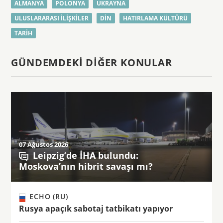
ALMANYA
POLONYA
UKRAYNA
ULUSLARARASI ILIŞKILER
DIN
HATIRLAMA KÜLTÜRÜ
TARIH
GÜNDEMDEKI DIĞER KONULAR
07 Ağustos 2026
Leipzig’de İHA bulundu:
Moskova’nın hibrit savaşı mı?
ECHO (RU)
Rusya apaçık sabotaj tatbikatı yapıyor