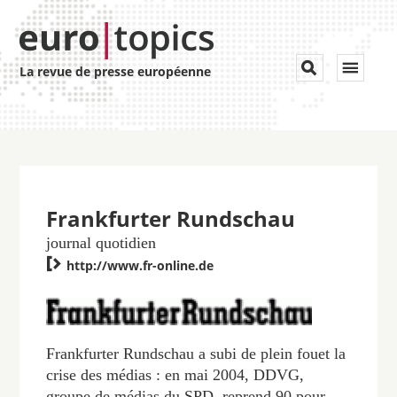
Toggle


La revue de presse européenne
navigat
Frankfurter Rundschau
journal quotidien

http://www.fr-online.de
Frankfurter Rundschau a subi de plein fouet la
crise des médias : en mai 2004, DDVG,
groupe de médias du SPD, reprend 90 pour