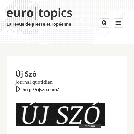
Toggle


La revue de presse européenne
navigat
Új Szó
journal quotidien

http://ujszo.com/