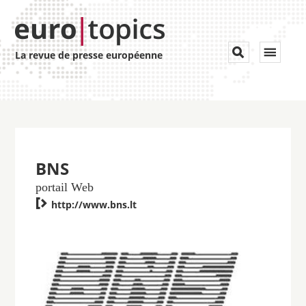
Toggle


La revue de presse européenne
navigat
BNS
portail Web

http://www.bns.lt