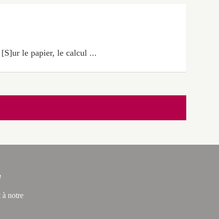
S]ur le papier, le calcul ...
e
 à notre