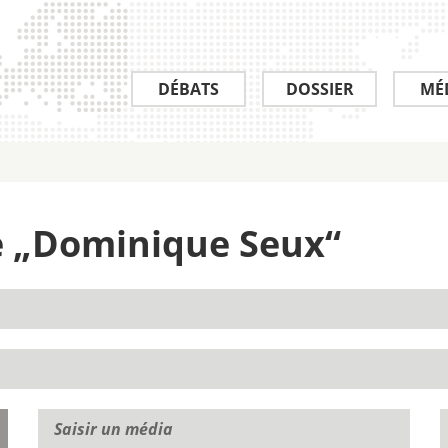
DÉBATS
DOSSIER
MÉ
de „Dominique Seux“