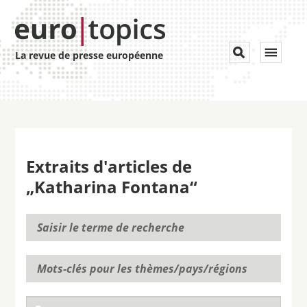
Toggle


La revue de presse européenne
navigat
Extraits d'articles de
„Katharina Fontana“