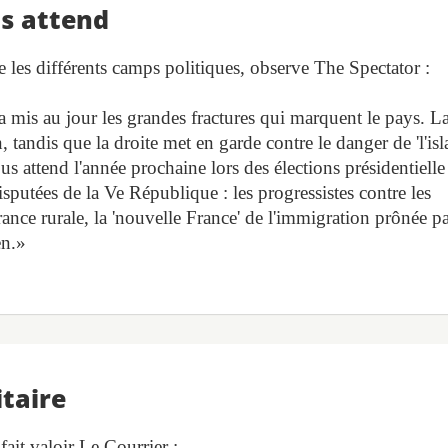
us attend
e les différents camps politiques, observe The Spectator :
a mis au jour les grandes fractures qui marquent le pays. L
, tandis que la droite met en garde contre le danger de 'l'is
s attend l'année prochaine lors des élections présidentielle
disputées de la Ve République : les progressistes contre les
France rurale, la 'nouvelle France' de l'immigration prônée p
en.»
itaire
fait valoir Le Courrier :