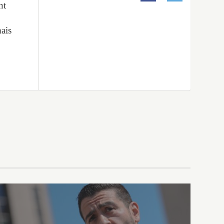
nt
mais