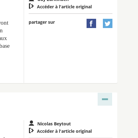

Accéder à l'article original
partager sur
ront


on
caux
 base
Nicolas Beytout

Accéder à l'article original