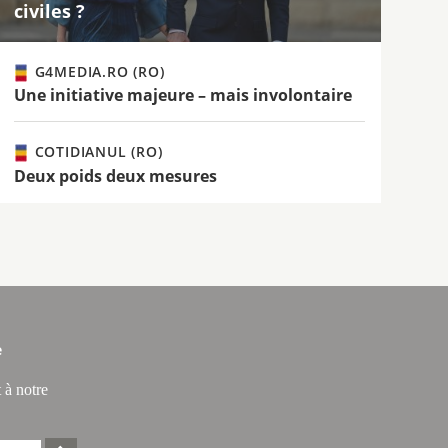
civiles ?
G4MEDIA.RO (RO)
Une initiative majeure – mais involontaire
COTIDIANUL (RO)
Deux poids deux mesures
e
 à notre