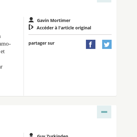
Gavin Mortimer

Accéder à l'article original
a
partager sur
lamo-


 et
ar
Guy Zurkinden