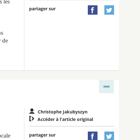
s les
partager sur


ns
r de
Christophe Jakubyszyn

Accéder à l'article original
partager sur
ocale

