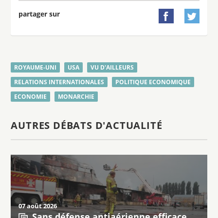
partager sur


ROYAUME-UNI
USA
VU D'AILLEURS
RELATIONS INTERNATIONALES
POLITIQUE ECONOMIQUE
ECONOMIE
MONARCHIE
AUTRES DÉBATS D'ACTUALITÉ
07 août 2026
Sans défense antiaérienne efficace,