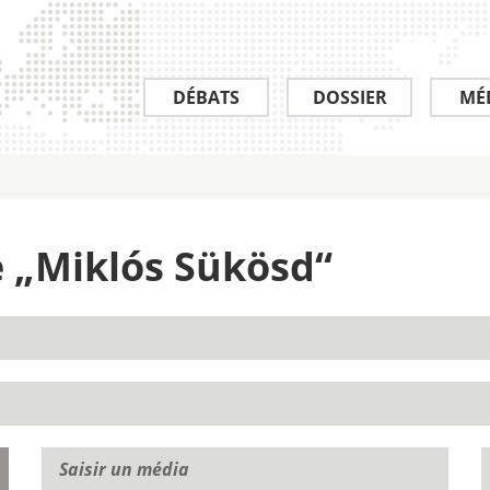
DÉBATS
DOSSIER
MÉ
de „Miklós Sükösd“