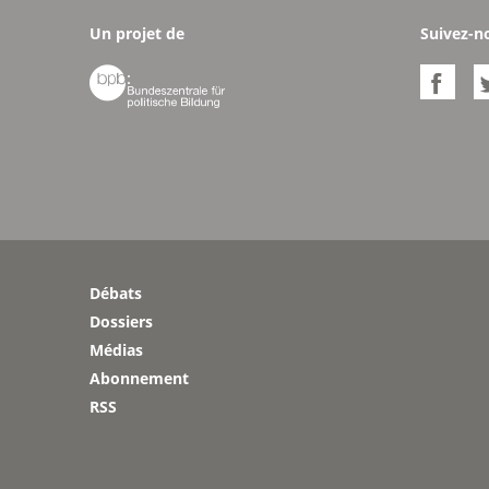
Un projet de
Suivez-n


Débats
Dossiers
Médias
Abonnement
RSS