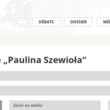
DÉBATS
DOSSIER
MÉ
de „Paulina Szewioła“