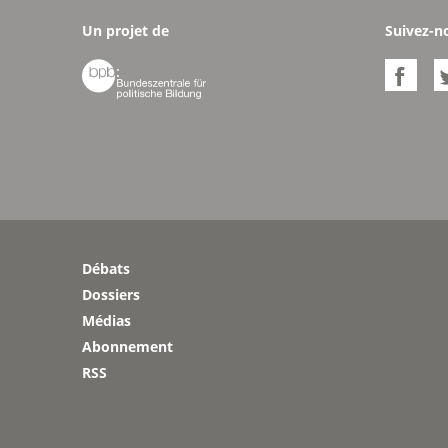
Un projet de
Suivez-n


Débats
Dossiers
Médias
Abonnement
RSS