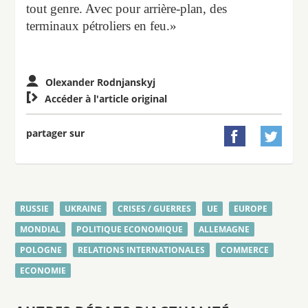
tout genre. Avec pour arrière-plan, des
terminaux pétroliers en feu.»
Olexander Rodnjanskyj

Accéder à l'article original
partager sur


RUSSIE
UKRAINE
CRISES / GUERRES
UE
EUROPE
MONDIAL
POLITIQUE ECONOMIQUE
ALLEMAGNE
POLOGNE
RELATIONS INTERNATIONALES
COMMERCE
ECONOMIE