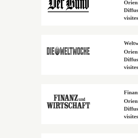
Orien
Diffu
visite
Weltw
Orien
Diffu
visite
Finan
Orien
Diffu
visite