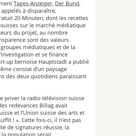
amment
Tages-Anzeiger
,
Der Bund
,
appelés à disparaître,
atuit 20 Minuten, dont les recettes
s pousses sur le marché médiatique
ateurs du projet, au nombre
ansparence sont des valeurs
s groupes médiatiques et de la
investigation et se finance
tart-up bernoise Hauptstadt a publié
 même constat d’un paysage
ns des deux quotidiens paraissant
 priver la radio-télévision suisse
des redevances Billag avait
isse et l’Union suisse des arts et
it ! ». Cette fois-ci, il n’est pas
e de signatures réussie, la
 la population serait