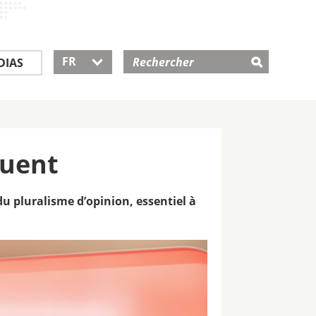
FR
DIAS

nuent
du pluralisme d’opinion, essentiel à