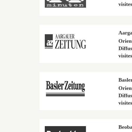
visite
Aarga
Orien
Diffu
visite
Basle
Orien
Diffu
visite
Beoba