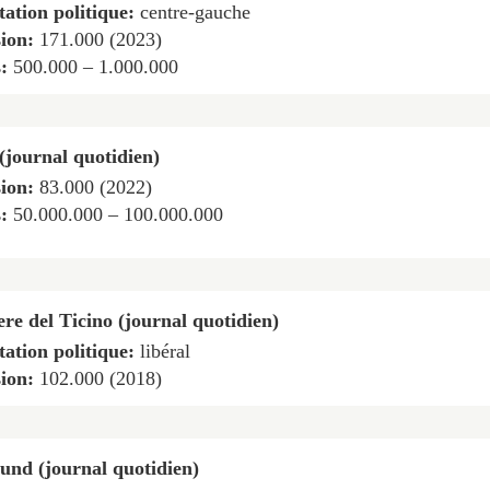
tation politique:
centre-gauche
sion:
171.000 (2023)
s:
500.000 – 1.000.000
 (journal quotidien)
sion:
83.000 (2022)
s:
50.000.000 – 100.000.000
ere del Ticino (journal quotidien)
tation politique:
libéral
sion:
102.000 (2018)
und (journal quotidien)