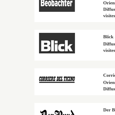
Orien
Diffu
visite
Blick
Diffu
visite
Corri
Orien
Diffu
Der B