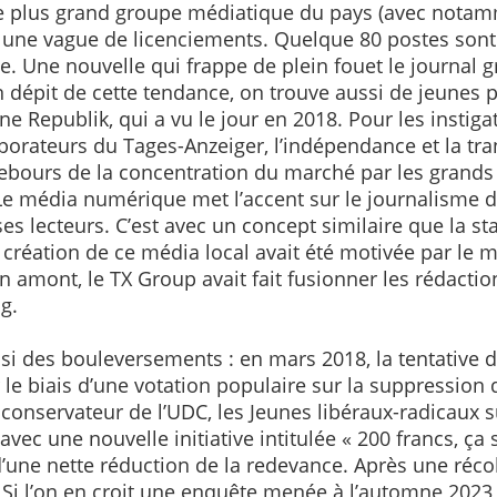
 le plus grand groupe médiatique du pays (avec not
é une vague de licenciements. Quelque 80 postes sont 
 Une nouvelle qui frappe de plein fouet le journal gr
 En dépit de cette tendance, on trouve aussi de jeune
ne Republik, qui a vu le jour en 2018. Pour les instig
borateurs du Tages-Anzeiger, l’indépendance et la tr
 rebours de la concentration du marché par les grand
 Le média numérique met l’accent sur le journalisme d’
ses lecteurs. C’est avec un concept similaire que la s
 création de ce média local avait été motivée par le
amont, le TX Group avait fait fusionner les rédactio
g.
ssi des bouleversements : en mars 2018, la tentative de
le biais d’une votation populaire sur la suppression 
aconservateur de l’UDC, les Jeunes libéraux-radicaux su
c une nouvelle initiative intitulée « 200 francs, ça suff
une nette réduction de la redevance. Après une récolt
. Si l’on en croit une enquête menée à l’automne 2023,