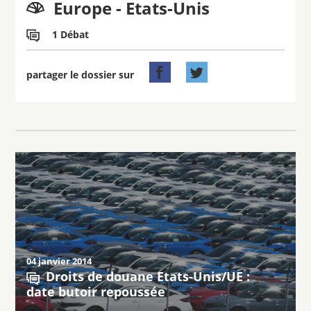
Europe - Etats-Unis

1 Débat



partager le dossier sur
04 janvier 2014
Droits de douane Etats-Unis/UE :
date butoir repoussée