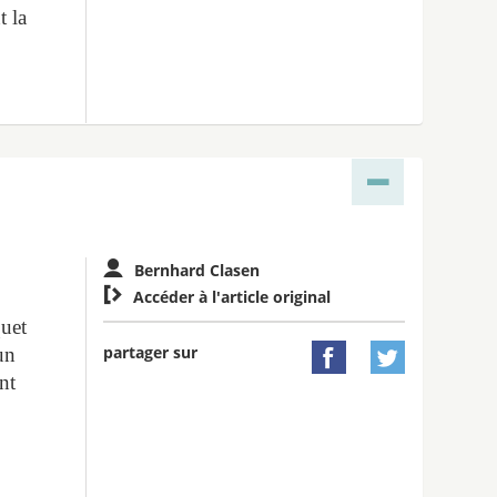
t la
Bernhard Clasen

Accéder à l'article original
quet
partager sur
un


nt