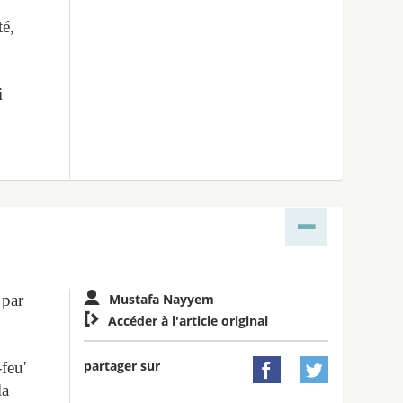
té,
i
 par
Mustafa Nayyem

Accéder à l'article original
partager sur
-feu'


la