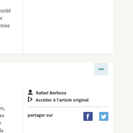
curité
er
ienne
Rafael Barbosa

Accéder à l'article original
es,
partager sur
es


e
la