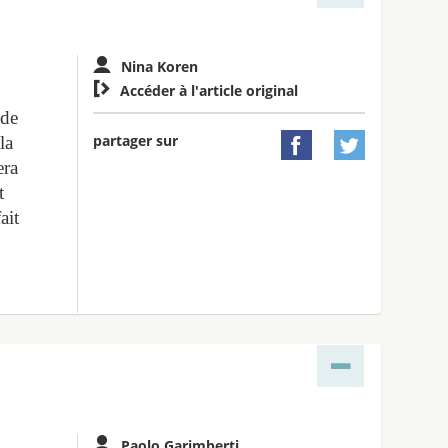
Nina Koren

Accéder à l'article original
 de
partager sur
la


era
t
ait
Paolo Garimberti