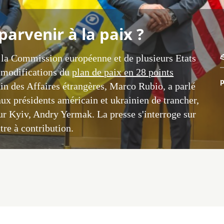
arvenir à la paix ?
e la Commission européenne et de plusieurs Etats
e modifications du
plan de paix en 28 points
p
in des Affaires étrangères, Marco Rubio, a parlé
t aux présidents américain et ukrainien de trancher,
ur Kyiv, Andry Yermak. La presse s'interroge sur
tre à contribution.