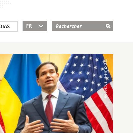
FR
DIAS
