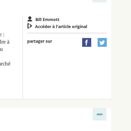
Bill Emmott

Accéder à l'article original
e :
partager sur
dre à


ou
e
arché