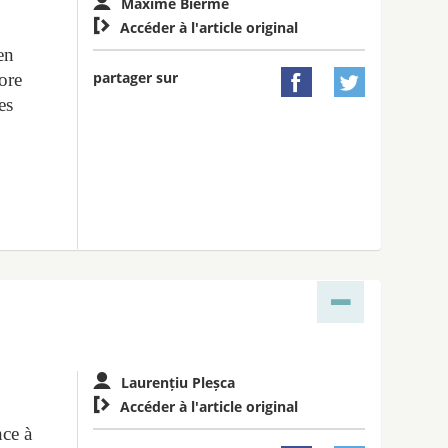
Maxime Biermé

Accéder à l'article original
en
partager sur
ore


es
,
Laurențiu Pleșca

Accéder à l'article original
nce à