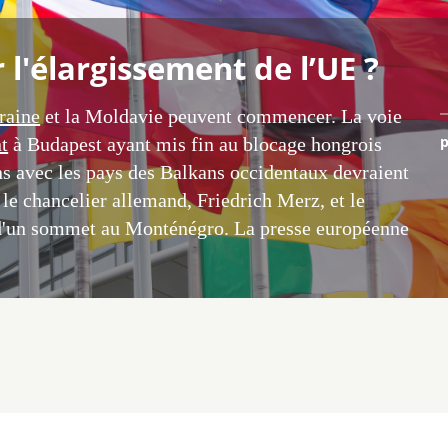
l'élargissement de l’UE ?
raine
et la Moldavie peuvent commencer. La voie
p
t
à Budapest ayant mis fin au blocage hongrois
ns avec les pays des Balkans occidentaux devraient
le chancelier allemand, Friedrich Merz, et le
 d'un sommet au Monténégro. La presse européenne