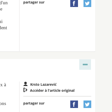
partager sur
 d'un


de
ui
dent
ux à
Krsto Lazarević

Accéder à l'article original
partager sur
ions

