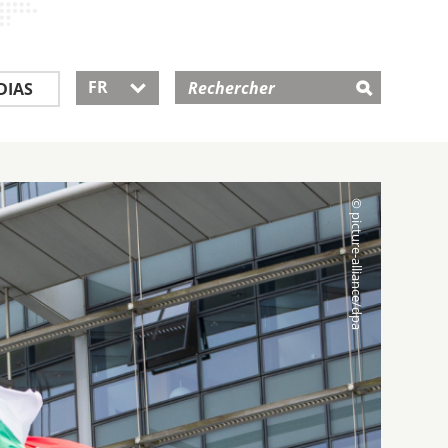
FR
DIAS
