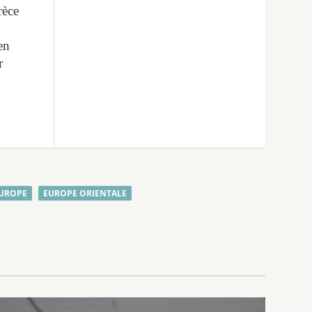
rèce
en
r
UROPE
EUROPE ORIENTALE