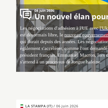
08 juin 2026
Un nouvel élan pour 
Les négociations d'adhésion à l'UE avec
l'Uk
est désormais libre, le
nouveau gouvernemen
qui durait depuis des années. Les négociatio
également s'accélérer, comme l'ont demandé 
président français, Emmanuel Macron, lors
s'attend à un processus de longue haleine.
LA STAMPA (IT)
/
06 juin 2026