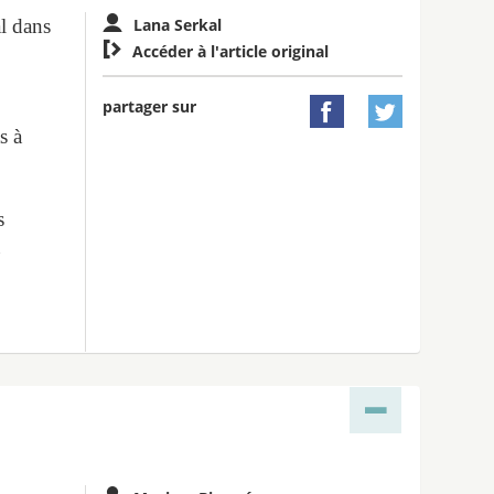
al dans
Lana Serkal

Accéder à l'article original
partager sur


s à
s
u