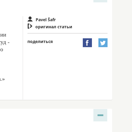
Pavel Šafr

оригинал статьи
нии
поделиться
уд -


го
.»