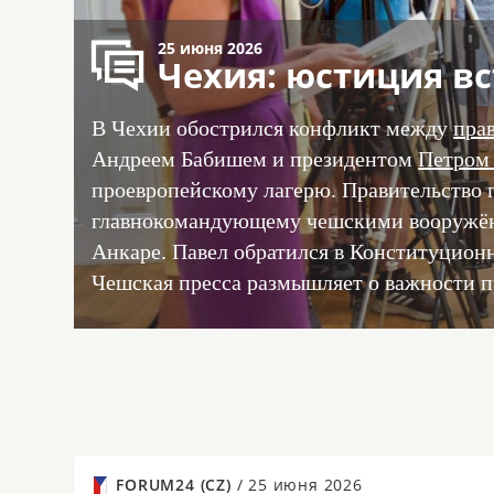
25 июня 2026
Чехия: юстиция вс
В Чехии обострился конфликт между
пра
Андреем Бабишем и президентом
Петром
проевропейскому лагерю. Правительство п
главнокомандующему чешскими вооружён
Анкаре. Павел обратился в Конституционн
Чешская пресса размышляет о важности п
FORUM24 (CZ)
/
25 июня 2026