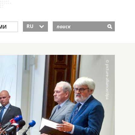
RU
МИ
