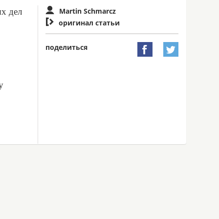
ых дел
Martin Schmarcz

оригинал статьи
поделиться


у