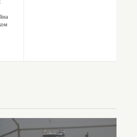
х
ойна
ком