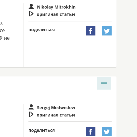
Nikolay Mitrokhin

оригинал статьи
ых
поделиться
се


Ф не
Sergej Medwedew

оригинал статьи
поделиться

