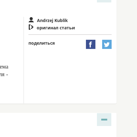
Andrzej Kublik

оригинал статьи
поделиться


аема
я -