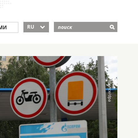
RU
МИ
