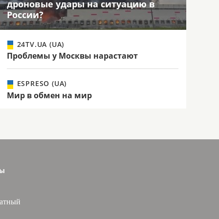
дроновые удары на ситуацию в
России?
24TV.UA (UA)
Проблемы у Москвы нарастают
ESPRESO (UA)
Мир в обмен на мир
сы
латный