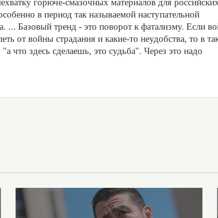
 нехватку горюче-смазочных материалов для российски
особенно в период так называемой наступательной
а. ... Базовый тренд - это поворот к фатализму. Если в
петь от войны страдания и какие-то неудобства, то в та
 "а что здесь сделаешь, это судьба". Через это надо