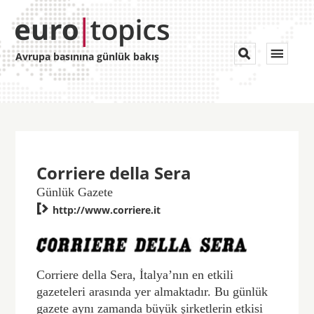
Toggle


Avrupa basınına günlük bakış
navigat
Corriere della Sera
Günlük Gazete

http://www.corriere.it
Corriere della Sera, İtalya’nın en etkili
gazeteleri arasında yer almaktadır. Bu günlük
gazete aynı zamanda büyük şirketlerin etkisi