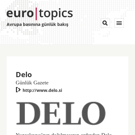
Toggle


Avrupa basınına günlük bakış
navigat
Delo
Günlük Gazete

http://www.delo.si
Yugoslavya’nın dağılmasının ardından Delo,