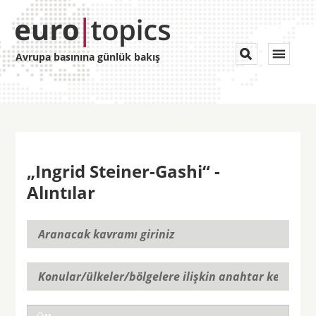
Toggle


Avrupa basınına günlük bakış
navigat
„Ingrid Steiner-Gashi“ -
Alıntılar