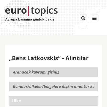
Toggle


Avrupa basınına günlük bakış
navigat
„Bens Latkovskis“ - Alıntılar