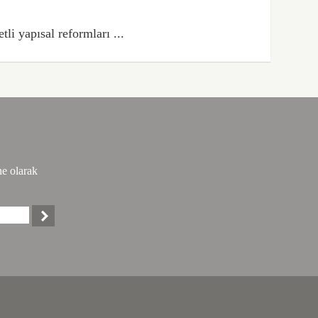
li yapısal reformları ...
ne olarak
