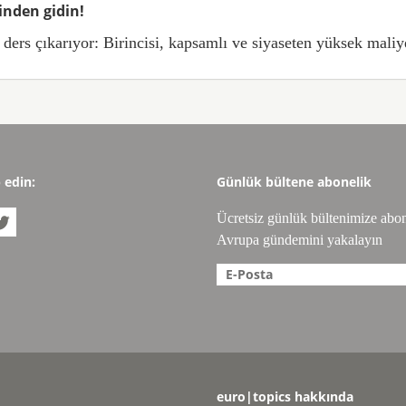
inden gidin!
ers çıkarıyor: Birincisi, kapsamlı ve siyaseten yüksek maliyet
p edin:
Günlük bültene abonelik
Ücretsiz günlük bültenimize abo

Avrupa gündemini yakalayın
euro|topics hakkında