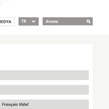
TR
EDYA
