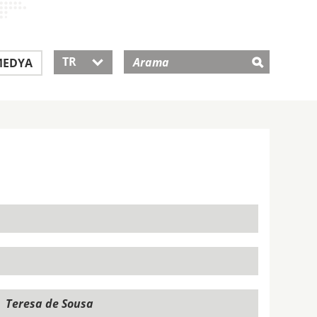
TR
EDYA
