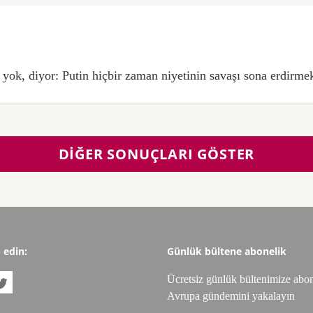
yok, diyor: Putin hiçbir zaman niyetinin savaşı sona erdirme
DIĞER SONUÇLARI GÖSTER
p edin:
Günlük bültene abonelik
Ücretsiz günlük bültenimize abo

Avrupa gündemini yakalayın