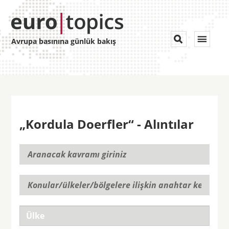
Toggle


Avrupa basınına günlük bakış
navigat
„Kordula Doerfler“ - Alıntılar