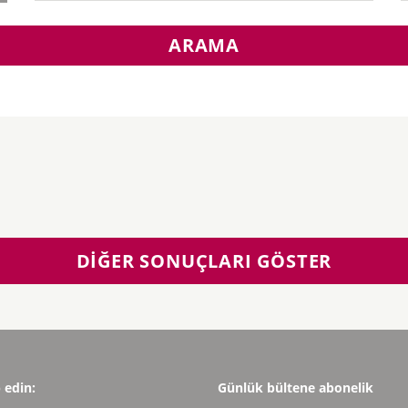
ARAMA
DIĞER SONUÇLARI GÖSTER
p edin:
Günlük bültene abonelik