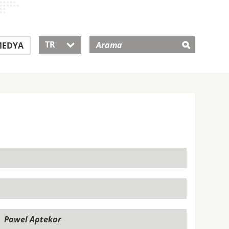
TR
EDYA
