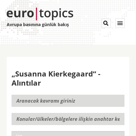
Toggle


Avrupa basınına günlük bakış
navigat
„Susanna Kierkegaard“ -
Alıntılar