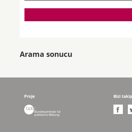
Arama sonucu
Proje
Bizi taki

