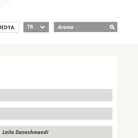
TR
EDYA
