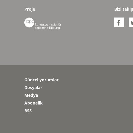
Proje
Bizi taki


Güncel yorumlar
Dosyalar
Medya
Abonelik
RSS