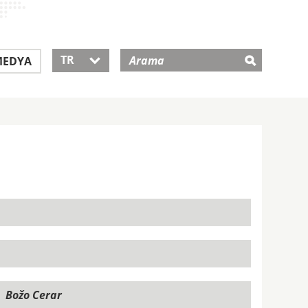
TR
EDYA
