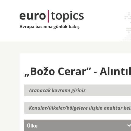
Avrupa basınına günlük bakış
„Božo Cerar“ - Alıntı
Ülke