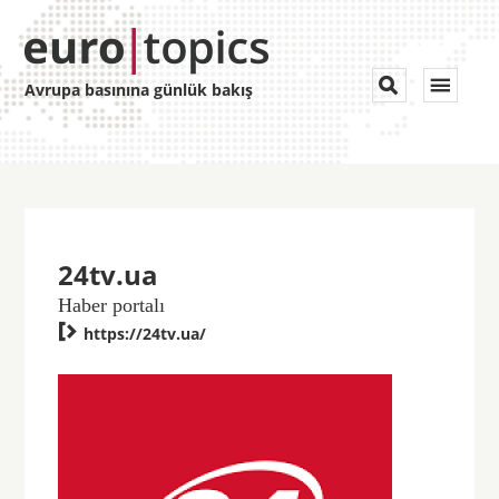
Toggle


Avrupa basınına günlük bakış
navigat
24tv.ua
Haber portalı

https://24tv.ua/