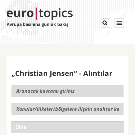
Toggle


Avrupa basınına günlük bakış
navigat
„Christian Jensen“ - Alıntılar