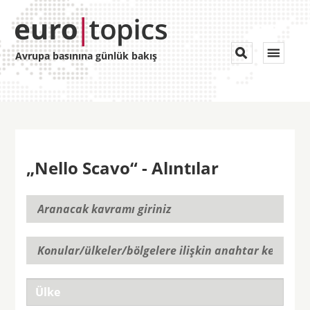
Toggle


Avrupa basınına günlük bakış
navigat
„Nello Scavo“ - Alıntılar