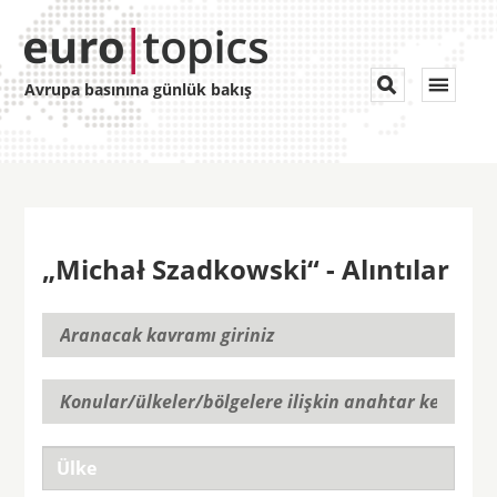
Toggle


Avrupa basınına günlük bakış
navigat
„Michał Szadkowski“ - Alıntılar