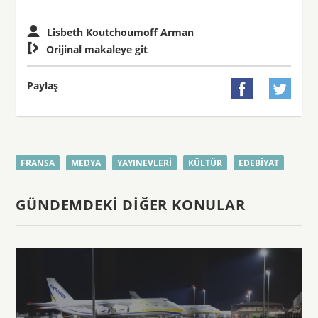
Lisbeth Koutchoumoff Arman

Orijinal makaleye git
Paylaş


FRANSA
MEDYA
YAYINEVLERI
KÜLTÜR
EDEBIYAT
GÜNDEMDEKI DIĞER KONULAR