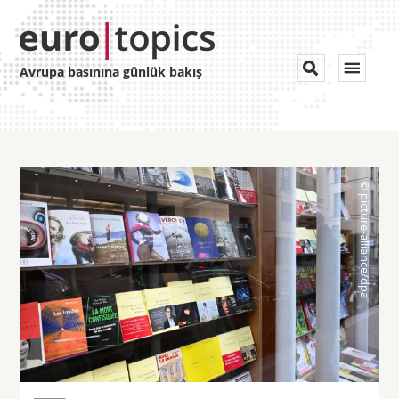
Toggle


Avrupa basınına günlük bakış
navigat