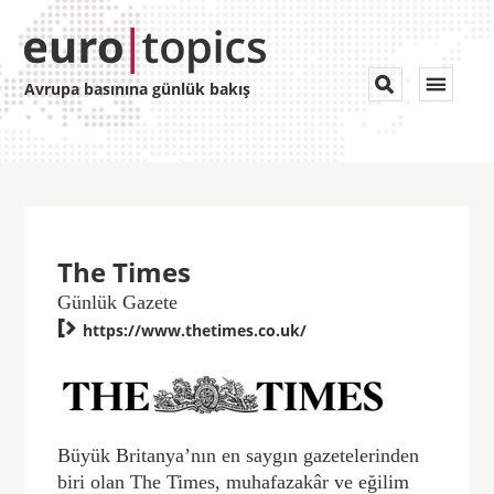
Toggle


Avrupa basınına günlük bakış
navigat
The Times
Günlük Gazete

https://www.thetimes.co.uk/
Büyük Britanya’nın en saygın gazetelerinden
biri olan The Times, muhafazakâr ve eğilim