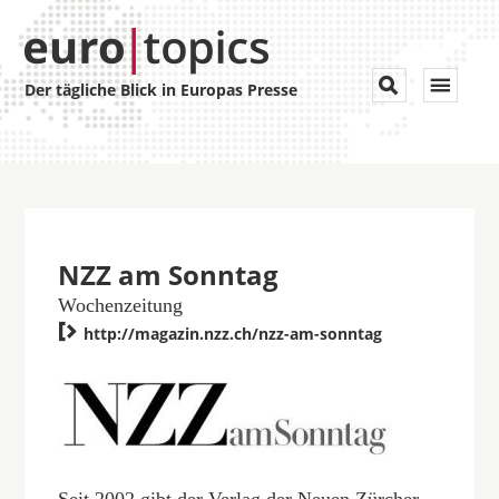
Toggle


Der tägliche Blick in Europas Presse
navigat
NZZ am Sonntag
Wochenzeitung

http://magazin.nzz.ch/nzz-am-sonntag
Seit 2002 gibt der Verlag der Neuen Zürcher