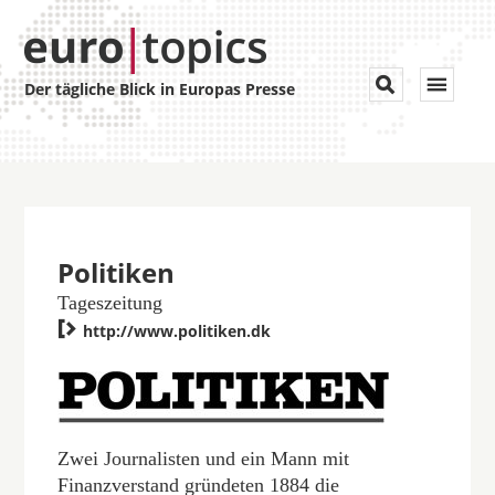
Toggle


Der tägliche Blick in Europas Presse
navigat
Politiken
Tageszeitung

http://www.politiken.dk
Zwei Journalisten und ein Mann mit
Finanzverstand gründeten 1884 die