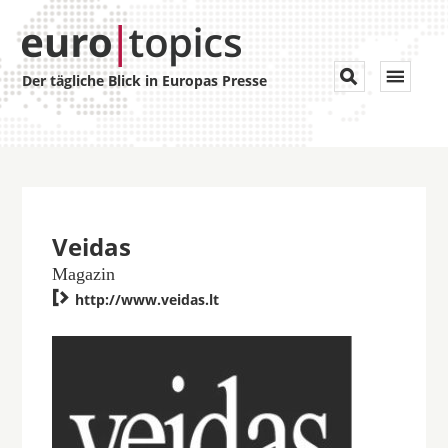
Toggle


Der tägliche Blick in Europas Presse
navigat
Veidas
Magazin

http://www.veidas.lt