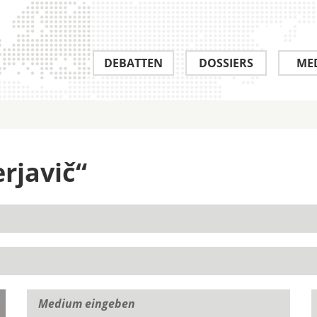
DEBATTEN
DOSSIERS
ME
erjavič“