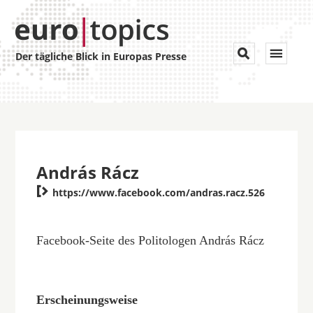
Toggle


Der tägliche Blick in Europas Presse
navigat
András Rácz

https://www.facebook.com/andras.racz.526
Facebook-Seite des Politologen András Rácz
Erscheinungsweise