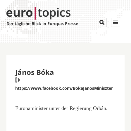
Toggle


Der tägliche Blick in Europas Presse
navigat
János Bóka

https://www.facebook.com/BokaJanosMiniszter
Europaminister unter der Regierung Orbán.