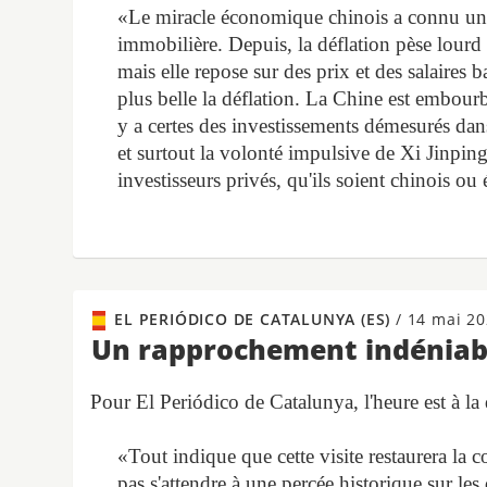
«Le miracle économique chinois a connu une cé
immobilière. Depuis, la déflation pèse lourd 
mais elle repose sur des prix et des salaires
plus belle la déflation. La Chine est embourbé
y a certes des investissements démesurés dan
et surtout la volonté impulsive de Xi Jinpin
investisseurs privés, qu'ils soient chinois ou 
EL PERIÓDICO DE CATALUNYA (ES)
/
14 mai 20
Un rapprochement indéniabl
Pour El Periódico de Catalunya, l'heure est à la 
«Tout indique que cette visite restaurera la con
pas s'attendre à une percée historique sur les