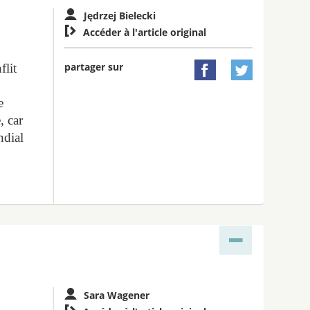
Jędrzej Bielecki

Accéder à l'article original
partager sur
flit


e
, car
ndial
Sara Wagener
