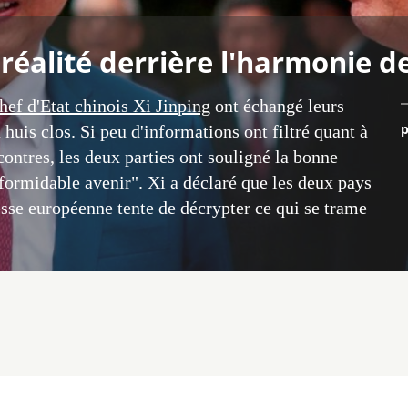
 réalité derrière l'harmonie d
ef d'Etat chinois Xi Jinping
ont échangé leurs
p
huis clos. Si peu d'informations ont filtré quant à
ncontres, les deux parties ont souligné la bonne
"formidable avenir". Xi a déclaré que les deux pays
sse européenne tente de décrypter ce qui se trame