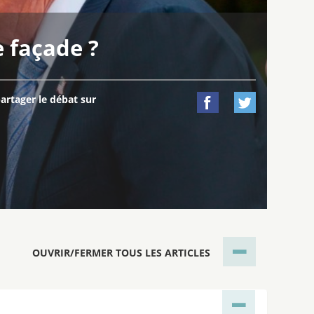
e façade ?
artager le débat sur


OUVRIR/FERMER TOUS LES ARTICLES