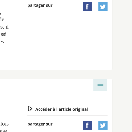
partager sur


,
de
s, il
ssi
es

Accéder à l'article original
efois
partager sur


s et