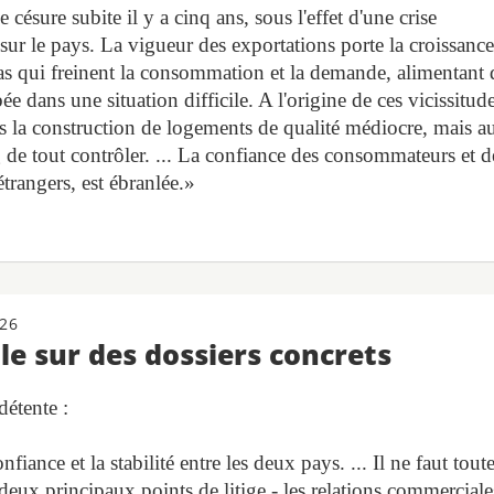
sure subite il y a cinq ans, sous l'effet d'une crise
sur le pays. La vigueur des exportations porte la croissance
 bas qui freinent la consommation et la demande, alimentant 
e dans une situation difficile. A l'origine de ces vicissitude
s la construction de logements de qualité médiocre, mais au
g de tout contrôler. ... La confiance des consommateurs et d
étrangers, est ébranlée.»
26
e sur des dossiers concrets
détente :
fiance et la stabilité entre les deux pays. ... Il ne faut tout
 deux principaux points de litige - les relations commerciale