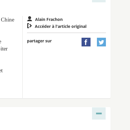
t Chine
Alain Frachon

Accéder à l'article original
partager sur
e


iter
et