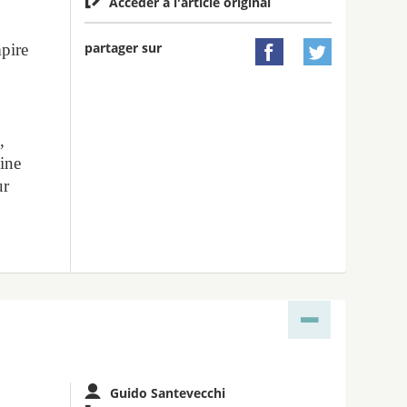
Accéder à l'article original
partager sur
pire


,
,
hine
ur
Guido Santevecchi