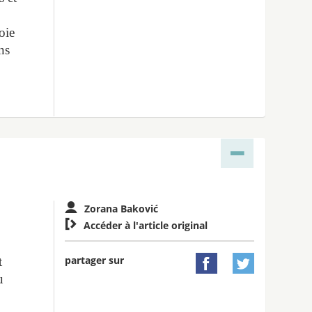
oie
ns
Zorana Baković

Accéder à l'article original
partager sur
t


u