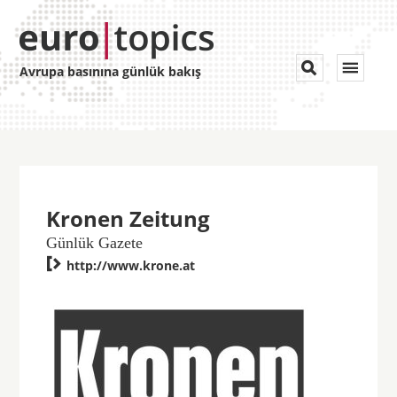
Toggle


Avrupa basınına günlük bakış
navigat
Kronen Zeitung
Günlük Gazete

http://www.krone.at