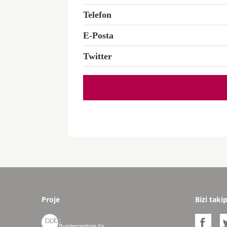
Telefon
E-Posta
Twitter
Proje
Bizi taki

